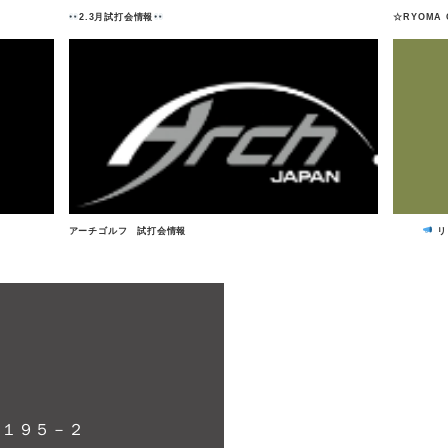
2.3月試打会情報
☆RYOMA 
アーチゴルフ 試打会情報
リ
１１９５－２