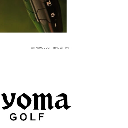
☆RYOMA GOLF TRIAL 試打会☆