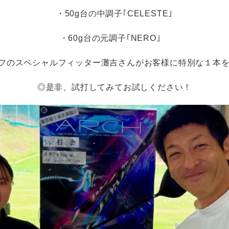
・50g台の中調子｢CELESTE｣
・60g台の元調子｢NERO｣
フィッター灘吉さんがお客様に特別な１本を選
◎是非、試打してみてお試しください！