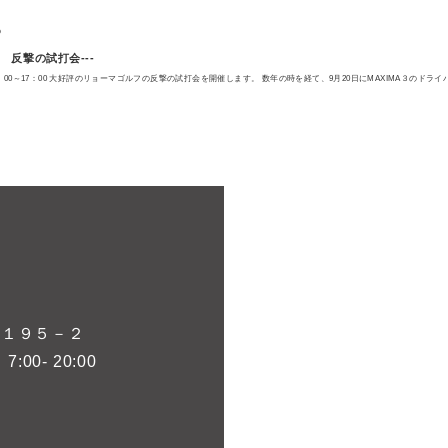
8
 反撃の試打会---
0：00～17：00 大好評のリョーマゴルフの反撃の試打会を開催します。 数年の時を経て、9月20日にMAXIMA３のドラ
１１９５－２
00- 20:00