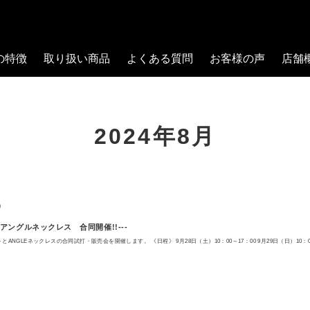
の特徴
取り扱い商品
よくある質問
お客様の声
店舗
2024年8月
9
アングルネックレス 合同開催!!---
フトとANGLEネックレスの合同試打・販売会を開催します。 《日程》 9月28日（土）10：00～17：00 9月29日（日）10：